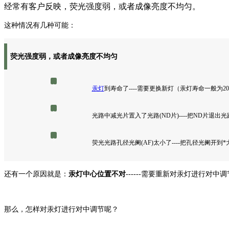
经常有客户反映，荧光强度弱，或者成像亮度不均匀。
这种情况有几种可能：
荧光强度弱，或者成像亮度不均匀
1
汞灯
到寿命了----需要更换新灯（汞灯寿命一般为2
2
光路中减光片置入了光路(ND片)----把ND片退出光
3
荧光光路孔径光阑(AF)太小了----把孔径光阑开到*
还有一个原因就是：
汞灯中心位置不对
------需要重新对汞灯进行对中调
那么，怎样对汞灯进行对中调节呢？