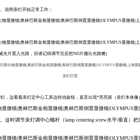
亮。说明汞灯开始正常工作；
D减光片置入光路，但请记得调节完后把ND片撤出光路噢)
汞灯灯室
knob）上端螺钉，边看着汞灯定中心工具边转动旋钮，直至出现*亮亮斑（汞灯本体
调节汞灯调中心螺杆（lamp centering screw水平/