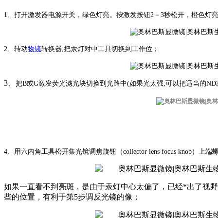
1、打开激发器电源开关，绿色灯亮。按激发按钮2－3秒松开，橙色灯
2、转动
物镜
转换器,把汞灯对中工具切换到工作位；
3、
把B或G激发荧光滤光块切换到光路中(如果光太强,可以把适当的N
4、用六内角工具松开集光镜调焦旋钮（collector lens focus 
如果一直看不到亮斑，是由于汞灯中心太偏了，已经*出了视野。这时
些的位置，有利于第5步调反光镜的像；