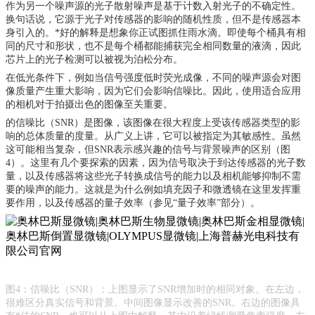
作为另一个噪声源的光子散射噪声是基于计数入射光子的不确定性。
换句话说，它源于光子对传感器的影响的随机性质，但不是传感器本
身引入的。*好的解释是想象你正试图抓住雨水滴。即使每个桶具有相
同的尺寸和形状，也不是每个桶都能捕获完全相同数量的液滴，因此
芯片上的光子检测可以被视为泊松分布。
在低光条件下，例如当信号强度低时
荧光成像
，不同的噪声源会对图
像质量产生重大影响，因为它们会影响信噪比。因此，使用适合应用
的相机对于拍摄出色的图像至关重要。
的信噪比（
SNR）是图像，该图像在很大程度上受该传感器类型的影
响的总体质量的度量。从广义上讲，它可以被指定为其敏感性。虽然
这可能相当复杂，但SNR表示感兴趣的信号与背景噪声的区别（图
4）。这里有几个要探索的因素，因为信号取决于到达传感器的光子数
量，以及传感器将这些光子转换成信号的能力以及相机能够抑制不需
要的噪声的能力。这就是为什么例如填充因子和微透镜在这里发挥重
要作用，以及传感器的量子效率（参见“量子效率”部分）。
图
4：信噪比（SNR）：上图显示了SNR增加时的相同对象。在左边，
很难区分真实信号和背景。中间图像显示改善的SNR。右边的图像具