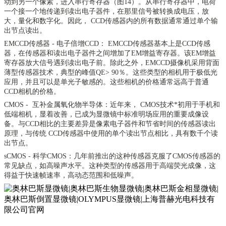
动到另一个像素，进入串行寄存器（图14）。从串行寄存器中，电荷
一个接一个地传递到读出电子器件，在那里信号被转换成电压，放
大，量化和数字化。因此， CCD传感器内的所有数据通常通过单个输
出节点读出。
EMCCD传感器 - 电子倍增CCD： EMCCD传感器基本上是CCD传感
器，在传感器和读出电子器件之间增加了
EM
增益寄存器。该
EM
增益
寄存器放大信号遇到读出电子前。除此之外，
EMCCD摄像机采用背面
薄型传感器技术，典型的峰值QE> 90％。这些类型的相机用于极低光
应用，并且可以是单光子敏感的。这些相机的价格通常远高于普通
CCD相机的价格。
CMOS - 互补金属氧化物半导体：近年来， CMOS技术*初用于手机和
低端相机，显着改善，已成为显微镜中标准明场应用的重要成像设
备。与CCD相比的主要差异是像素电子器件和节省时间的传感器读出
原理，与传统 CCD传感器中使用的单个读出节点相比，具有数千个读
出节点。
sCMOS - 科学CMOS：几年前推出的这种传感器克服了CMOS传感器的
常见缺点，如高噪声水平。这种类型的传感器用于高端荧光成像，这
得益于快速帧速率，高动态范围和低噪声。