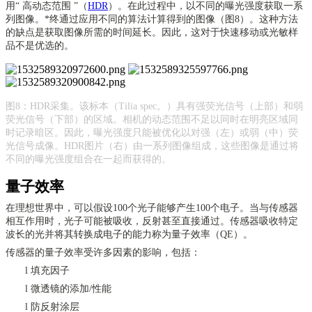
用“ 高动态范围 ”（
HDR
）。在此过程中，以不同的曝光强度获取一系
列图像。*终通过应用不同的算法计算得到的图像（图8）。这种方法
的缺点是获取图像所需的时间延长。因此，这对于快速移动或光敏样
品不是优选的。
图
8：HDR采集。该标本（Tilia spec。）具有强荧光信号（上部）和弱
荧光信号（下部）的区域。相机的动态范围不足以同时在明亮区域同
时记录暗区。因此，曝光强度只能被优化以对强（左）或弱（中）荧
光信号成像。HDR图片（右）由一系列图像组成，这些图像是通过将
不同的曝光强度组合在一起而获得的。
量子效率
在理想世界中，可以假设
100个光子能够产生100个电子。当与传感器
相互作用时，光子可能被吸收，反射甚至直接通过。传感器吸收特定
波长的光并将其转换成电子的能力称为量子效率（QE）。
传感器的量子效率受许多因素的影响，包括：
l
填充因子
l
微透镜的添加
/性能
l
防反射涂层