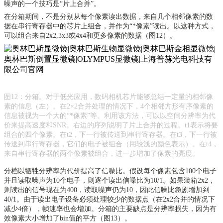
噪声的一个技巧是“片上合并”。
在分箱期间，不是分别从每个像素读出数据，来自几个相邻像素的数
据在串行寄存器中的芯片上组合，并作为
“*像素”读出。以这种方式，
可以组合来自2x2,3x3或4x4和更多像素的数据（图12）。
图
12：分箱。对于低光应用，数码相机芯片能够总结一定量的相邻像
素的信息（左）。在2×2合并处理的情况下，4个相邻方形有序像素的
信息被视为一个大的“*像素”等。利用该方法，可以以空间分辨率为代
价来提高速度和SNR。右边的序列说明了片上合并的过程。t1表示将要
组合的四个像素。在t2，下一行被传送到串行寄存器。在t3，下一行被
传送到串行寄存器，它们的电子被组合（用较浅的颜色表示）。在t4，
来自串行寄存器的两个像素被组合，进一步增加了像素的亮度。
分档以牺牲分辨率为代价提高了信噪比。假设每个像素包含
100个电子
并且读取噪声为10个电子，则逐个读出信噪比为10/1。如果装箱2x2，
则读出的信号现在为400，读取噪声仍为10，因此信噪比急剧增加到
40/1。由于读出电子设备必须处理较少的数据点（在2x2合并的情况下
减少4倍），帧速率也会增加。分箱的主要缺点是分辨率损失，因为有
效像素大小增加了bin值的平方（图13）。