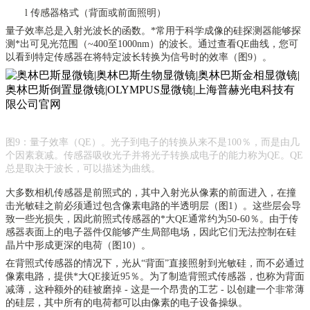
l
传感器格式（背面或前面照明）
量子效率总是入射光波长的函数。*常用于科学成像的硅探测器能够探
测*出可见光范围（
~400至1000nm）的波长。通过查看QE曲线，您可
以看到特定传感器在将特定波长转换为信号时的效率（图9）。
图
9：量子效率（QE）。光子到电子的转换从来不是100％，而是由几
个因素衰减。传感器吸收光子并将光子转换成电子的能力称为QE。QE
总是取决于波长，可以描述为曲线。
大多数相机传感器是前照式的，其中入射光从像素的前面进入，在撞
击光敏硅之前必须通过包含像素电路的半透明层（图
1）。这些层会导
致一些光损失，因此前照式传感器的*大QE通常约为50-60％。由于传
感器表面上的电子器件仅能够产生局部电场，因此它们无法控制在硅
晶片中形成更深的电荷（图10）。
在背照式传感器的情况下，光从
“背面”直接照射到光敏硅，而不必通过
像素电路，提供*大QE接近95％。为了制造背照式传感器，也称为背面
减薄，这种额外的硅被磨掉 - 这是一个昂贵的工艺 - 以创建一个非常薄
的硅层，其中所有的电荷都可以由像素的电子设备操纵。