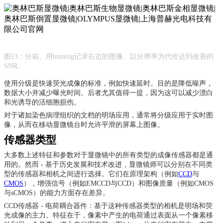
图
13：分箱。用binning记录右边的图像。以分辨率为代价达到改善的
SNR。
使用分级是快速荧光成像的标准，例如快速延时。目的是降低噪声，
数据大小并减少曝光时间。后者尤其值得一提，因为这可以减少
漂白
和光诱导的活细胞损伤。
对于诸如染色病理组织的文档的明场应用，通常将分级应用于实时图
像，从而在移动显微镜台时允许平滑的屏幕上图像。
传感器类型
大多数上述特征和参数对于显微镜中的所有类型的成像传感器都是通
用的。然而
- 基于历史发展和技术改进，显微镜师可以分别在不同类
型的传感器和相机之间进行选择。它们在原理架构（例如
CCD
与
CMOS
），增强信号（例如EMCCD与CCD）和图像质量（例如CMOS
与sCMOS）的能力方面存在差异。
CCD传感器 - 电荷耦合器件：基于这种传感器类型的相机是明场和荧
光成像的主力。特征在于，像素中产生的电荷通过表面从一个像素移