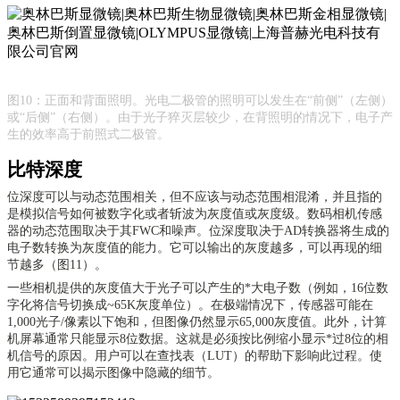
图
10：正面和背面照明。光电二极管的照明可以发生在“前侧”（左侧）
或“后侧”（右侧）。由于光子猝灭层较少，在背照明的情况下，电子产
生的效率高于前照式二极管。
比特深度
位深度可以与动态范围相关，但不应该与动态范围相混淆，并且指的
是模拟信号如何被数字化或者斩波为灰度值或灰度级。数码相机传感
器的动态范围取决于其
FWC和噪声。位深度取决于AD转换器将生成的
电子数转换为灰度值的能力。它可以输出的灰度越多，可以再现的细
节越多（图11）。
一些相机提供的灰度值大于光子可以产生的*大电子数（例如，
16位数
字化将信号切换成~65K灰度单位）。在极端情况下，传感器可能在
1,000光子/像素以下饱和，但图像仍然显示65,000灰度值。此外，计算
机屏幕通常只能显示8位数据。这就是必须按比例缩小显示*过8位的相
机信号的原因。用户可以在查找表（LUT）的帮助下影响此过程。使
用它通常可以揭示图像中隐藏的细节。