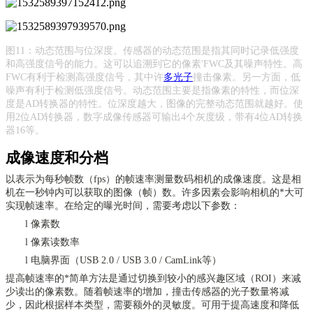
图
11：动态范围与位深度。传感器的动态范围是指其同时记录低强度
和高强度信号的能力。这可以追溯到它的像素'FWC及其噪声特性。高
FWC有利于检测高强度信号，其中许
多光子
撞击像素。另一方面，低
噪声有利于检测低强度信号。动态范围主要是指像素的特性，而位深
度是AD转换器的特性。位深度越大，图像的完整动态范围就越好。使
用2位AD转换器，数字成像传感器可输出4个灰度级，带有4位AD转换
器16等。
成像速度和分档
以表示为每秒帧数（
fps）的帧速率测量数码相机的成像速度。这是相
机在一秒钟内可以获取的图像（帧）数。许多因素会影响相机的*大可
实现帧速率。在给定的曝光时间，需要考虑以下参数：
l
像素数
l
像素读数率
l
电脑界面（
USB 2.0 / USB 3.0 / CamLink等）
提高帧速率的*简单方法是通过切换到较小的感兴趣区域（
ROI）来减
少读出的像素数。随着帧速率的增加，撞击传感器的光子数量将减
少，因此根据样本类型，需要额外的灵敏度。可用于提高速度和降低