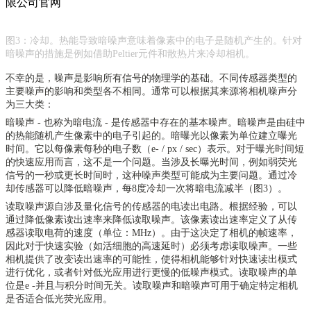
图
3：冷却。热能导致暗噪声意味着像素中的电子是随机产生的。针对
暗噪声的措施是例如借助Peltier元件和散热片来冷却相机。
不幸的是，噪声是影响所有信号的物理学的基础。不同传感器类型的
主要噪声的影响和类型各不相同。通常可以根据其来源将相机噪声分
为三大类：
暗噪声
- 也称为暗电流 - 是传感器中存在的基本噪声。暗噪声是由硅中
的热能随机产生像素中的电子引起的。暗曝光以像素为单位建立曝光
时间。它以每像素每秒的电子数（e- / px / sec）表示。对于曝光时间短
的快速应用而言，这不是一个问题。当涉及长曝光时间，例如弱荧光
信号的一秒或更长时间时，这种噪声类型可能成为主要问题。通过冷
却传感器可以降低暗噪声，每8度冷却一次将暗电流减半（图3）。
读取噪声源自涉及量化信号的传感器的电读出电路。根据经验，可以
通过降低像素读出速率来降低读取噪声。该像素读出速率定义了从传
感器读取电荷的速度（单位：
MHz）。由于这决定了相机的帧速率，
因此对于快速实验（如活细胞
的高速延时）
必须考虑读取噪声。一些
相机提供了改变读出速率的可能性，使得相机能够针对快速读出模式
进行优化，或者针对低光应用进行更慢的低噪声模式。读取噪声的单
位是
e -并且与积分时间无关。读取噪声和暗噪声可用于确定特定相机
是否适合低光荧光应用。