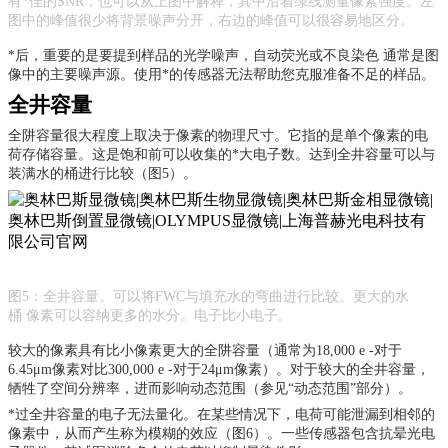
有*佳的SNR，也可以从上图中解释，其中沿着绿线测量像素强度。左
图中的峰值很少将背景噪声分开，右边的峰值可以很容易地区分。
*后，重要的是要提到样品的光学噪声，自动荧光或不良
染色
通常是图
像中的主要噪声源。使用*的传感器无法帮助您克服准备不足的样品。
全井容量
全阱容量很大程度上取决于像素的物理尺寸。它指的是单个像素的电
荷存储容量。这是饱和前可以收集的*大电子数。达到全井容量可以与
装满水的桶进行比较（图
5）。
图
5：全井容量。可以将FWC与填充水的弯曲进行比较。更大的水
桶 像素可以容纳更多的水分。电子比小电子。
较大的像素具有比小像素更大的全阱容量（通常为
18,000 e -对于
6.45μm像素对比300,000 e -对于24μm像素）。对于较大的全井容量，
牺牲了空间分辨率，进而影响动态范围（参见“动态范围”部分）。
*过全井容量的电子无法量化。在某些情况下，电荷可能泄漏到相邻的
像素中，从而产生称为模糊的效应（图
6）。一些传感器包含抗晕光电