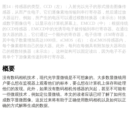
图
14：传感器的类型。CCD（左）：入射光以光子的形式撞击图像传
感器，从而产生电子。它们逐像素地传输到串行寄存器，然后通过放
大器运行。例如，所产生的电压可以通过模数转换器（未示出）转换
成数字图像信号，以显示在计算机屏幕上。EMCCD（中）：根据传统
的CCD传感器，EMCCD中的光诱导电子被传输到串行寄存器。在通往
放大器的路上，它们通过一个额外的寄存器，电子倍增（EM寄存器，
其中电子数量增加高达1000倍。sCMOS（右）：在sCMOS传感器内，
每个像素都有自己的放大器。此外，每列在每侧具有附加放大器和自
己的模数转换器（未示出）。这种架构可以固定读出，因为电子不必
将单个下游像素传递到串行寄存器。
概要
没有数码相机技术，现代光学显微镜是不可想象的。大多数显微镜用
户要么想在监视器上观看他们的标本，要么想在计算机上保存和处理
他们的发现。此外，如果没有数码相机传感器的兴起，甚至不可能有
一些微观技术，例如
定位显微镜
。本文的读者应该已经了解了如何生
成数字显微图像。这反过来将有助于正确使用数码相机以及如何以正
确的方式解释生成的数据。