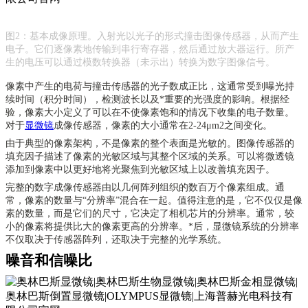
图
2：基本成像原理。入射光以光子的形式撞击图像传感器，从而产生
电子。它们逐像素地传输到串行寄存器，然后通过放大器运行。所产
生的电压可以通过模数转换器（未示出）转换为数字图像信号。
像素中产生的电荷与撞击传感器的光子数成正比，这通常受到曝光持
续时间（积分时间），检测波长以及*重要的光强度的影响。根据经
验，像素大小定义了可以在不使像素饱和的情况下收集的电子数量。
对于
显微镜
成像传感器，像素的大小通常在
2-24μm2之间变化。
由于典型的像素架构，不是像素的整个表面是光敏的。图像传感器的
填充因子描述了像素的光敏区域与其整个区域的关系。可以将微透镜
添加到像素中以更好地将光聚焦到光敏区域上以改善填充因子。
完整的数字成像传感器由以几何阵列组织的数百万个像素组成。通
常，像素的数量与
“分辨率”混合在一起。值得注意的是，它不仅仅是像
素的数量，而是它们的尺寸，它决定了相机芯片的分辨率。通常，较
小的像素将提供比大的像素更高的分辨率。*后，显微镜系统的分辨率
不仅取决于传感器阵列，还取决于完整的光学系统。
噪音和信噪比