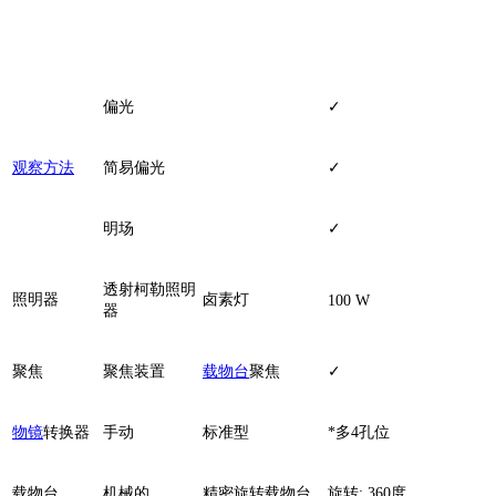
偏光
✓
观察方法
简易偏光
✓
明场
✓
透射柯勒照明
照明器
卤素灯
100 W
器
聚焦
聚焦装置
载物台
聚焦
✓
物镜
转换器
手动
标准型
*多4孔位
载物台
机械的
精密旋转载物台
旋转: 360度