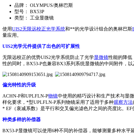
品牌：
OLYMPUS/奥林巴斯
型号：
BX53P
类型：
工业显微镜
使用
UIS2
无限远校正光学系统
和**的光学设计组合的奥林巴斯
量应用。
UIS2光学元件提供了出色的可扩展性
无限远校正的优势
UIS2光学系统防止了光学
显微镜
性能的降低
性的同时，BX53-P也兼容BX3系列系统显微镜的中间附件，以
偏光特性的升级
ACHN-P和UPLFLN-P
物镜
中使用的精巧设计和生产技术与显微镜
样化要求，*型UPLFLN-P系列物镜采用了适用于多种
观察方法
* EF（衰减系数）是平行和交叉偏光滤色片之间的亮度比。E
种类多样的补偿器
BX53-P显微镜可以使用6种不同的补偿器，能够测量多种水平延迟，