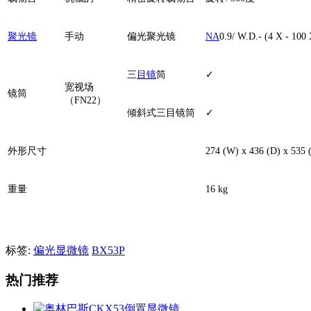
聚光镜
手动
偏光聚光镜
NA
0.9/ W.D.- (4 X - 100 
三
目镜
筒
✓
宽视场
镜筒
（FN22）
倾斜式三目镜筒
✓
外形尺寸
274 (W) x 436 (D) x 535
重量
16 kg
标签:
偏光显微镜
BX53P
热门推荐