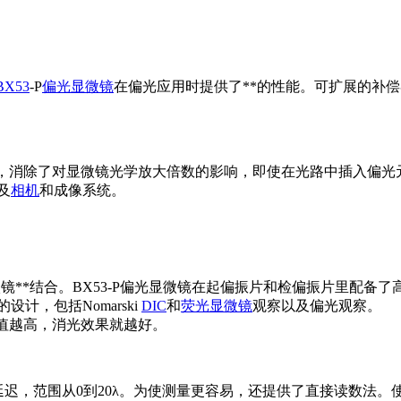
BX53
-P
偏光显微镜
在偏光应用时提供了**的性能。可扩展的补偿
，消除了对显微镜光学放大倍数的影响，即使在光路中插入偏光
及
相机
和成像系统。
**结合。BX53-P偏光显微镜在起偏振片和检偏振片里配备了
的设计，包括Nomarski
DIC
和
荧光显微镜
观察以及偏光观察。
F值越高，消光效果就越好。
范围从0到20λ。为使测量更容易，还提供了直接读数法。使用Senar