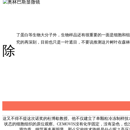
了蛋白等生物大分子外，生物样品还有很重要的一面是细胞和组
究的再深刻，目前也只是一叶遮目，不要说推测这片树叶在森林
除
这又不得不提这次诺奖的杜博歇教授。他
不仅建立了单颗粒冷冻制样技术，同时也
状态的细胞组织的原位观察。CEMOVIS没有化学固定，没有染色，
滑均质，细节更多更明显。那么它的技术路线是什么呢？高压冷冻+