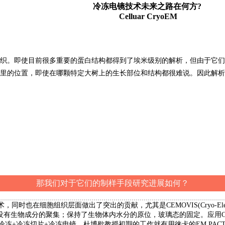
冷冻电镜技术未来之路在何方?
Celluar CryoEM
织。即使目前很多重要的蛋白结构都得到了埃米级别的解析，但由于它们
里的位置，即使在哪颗特定大树上的生长部位和结构都很难说。因此解析
那我们对于它们的制样手段研究进展如何？
在细胞组织层面做出了突出的贡献，尤其是CEMOVIS(Cryo-Electron Mic
也没有生物成分的聚集；保持了生物体内水分的原位，玻璃态的固定。应用C
冷冻切片+冷冻电镜。杜博歇教授初期的工作就有用徕卡的EM PACT（徕卡第