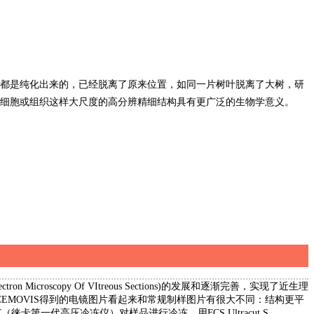
都是纯化出来的，已经脱离了原来位置，如同一片树叶脱离了大树，研
细胞或组织这样大尺度的高分辨精细结构具有更广泛的生物学意义。
roscopy Of VItreous Sections)的发展和逐渐完善，实现了近生理
EMOVIS得到的电镜图片看起来和常规制样图片有很大不同：结构更平
一代高压冷冻仪）对样品进行冷冻，用FCS Ultracut S