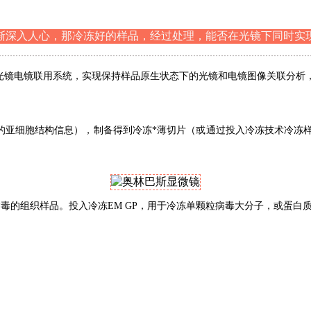
渐深入人心，那冷冻好的样品，经过处理，能否在光镜下同时实
ctron Microscopy）冷冻光镜电镜联用系统，实现保持样品原生状态下的光镜
始的亚细胞结构信息），制备得到冷冻*薄切片（或通过投入冷冻技术冷冻
毒的组织样品。投入冷冻EM GP，用于冷冻单颗粒病毒大分子，或蛋白