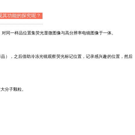
现其功能的探究呢？
和电镜图像关联分析，对同一样品位置集荧光显微图像与高分辨率电镜图像于一体。
样品），之后借助冷冻光镜观察荧光标记位置，记录感兴趣的位置，然后
质大分子颗粒。