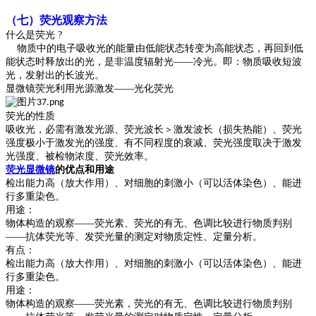
（
七
）荧光观察方法
什么是荧光
?
物质中的电子吸收光的能量由低能状态转变为高能状态，再回到低
能状态时释放出的光，是非温度辐射光
——冷光。即：物质吸收短波
光，发射出的长波光。
显微镜荧光利用光源激发
——光化荧光
荧光的性质
吸收光，必需有激发光源、荧光波长＞激发波长（损失热能）、荧光
强度极小于激发光的强度、有不同程度的衰减、荧光强度取决于激发
光强度、被检物浓度、荧光效率。
荧光显微镜
的优点和用途
检出能力高（放大作用）、对细胞的刺激小（可以活体染色）、能进
行多重染色。
用途：
物体构造的观察
——荧光素、荧光的有无、色调比较进行物质判别
——抗体荧光等、发荧光量的测定对物质定性、定量分析。
有点：
检出能力高（放大作用）、对细胞的刺激小（可以活体染色）、能进
行多重染色。
用途：
物体构造的观察
——荧光素，荧光的有无、色调比较进行物质判别