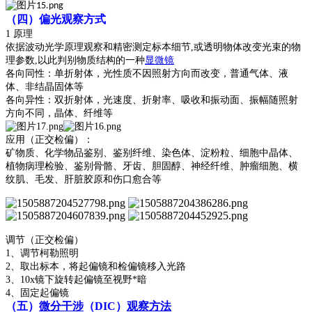
（四）偏光观察方式
1 原理
依据波动光学原理观察和精密测定标本细节
,或透明物体改变光束的物
理参数,以此判别物质结构的一种
显微镜
各向同性：单折射体，光性质不因照射方向而改变，普通气体、液
体、非结晶固体等
各向异性：双折射体，光速度、折射率、吸收和振动面、振幅随照射
方向不同，晶体、纤维等
应用（正交检偏）：
矿物质、化学物品鉴别、鉴别纤维、染色体、淀粉粒、细胞中晶体、
植物病理检验、鉴别骨骼、牙齿、胆固醇、神经纤维、肿瘤细胞、横
纹肌、毛发、肝脏胶原和伤口愈合等
调节（正交检偏）
1、调节柯勒照明
2、取出标本，将起偏镜和检偏镜移入光路
3、10x镜下旋转起偏镜至视野*暗
4、固定起偏镜
（五）
微分干涉
（
DIC）
观察方法