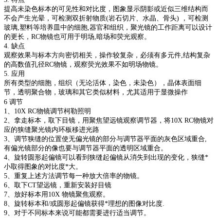
提高未染色标本的可见性和对比度，图象显示阴影或近似三维结构而
不会产生光晕，可检测双折射物质
(岩石切片、水晶、骨头) ，可检测
玻璃,塑料等培养皿中的细胞,器官和组织，聚光镜的工作距离可以设计
的更长，RC物镜也可用于明场,暗场和荧光观察。
4. 缺点
观察效果与标本方向密切相关，操作较复杂，必须有多元件
,结构复杂
的高数值孔径RC物镜，观察荧光效果不如明场物镜。
5. 应用
所有类型的细胞，组织（无论活体，染色，未染色），晶体表面细
节，透明聚合物，玻璃和其它类似材料，尤其适用于显微操作
6 调节
1、10X RC物镜调节柯勒照明
2、拿走标本，取下目镜，用聚焦望远镜观察调节器，将10X RC物镜对
应的狭缝聚光镜内环板移进光路
3、调节狭缝的位置使无偏光镜的部分与调节器平面的灰色区域重合,
有偏光镜部分的像也要与调节器平面的透明区域重合。
4、旋转圆形起偏镜可以看到狭缝起偏镜从消失到出现的变化，狭缝*
小取得图象的对比度*大。
5、重复上述方法调节每一种放大倍率的物镜。
6、取下CT望远镜，重新安装好目镜
7、放好标本用10X 物镜聚焦观察。
8、旋转标本和/或圆形起偏镜获得*理想的图像对比度.
9、对于不同标本来说可能都需要进行适当调节。