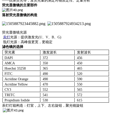
——抗体荧光等，发荧光量的测定对物质定性、定量分析
荧光显微镜的主要部件
落射荧光显微镜的构造
荧光显微镜光源
汞灯
光源：提供激发光
(U、V、B、G)
氙灯光源：高峰值更宽，更稳定
滤色镜的选择
荧光素
激发波长
发射波长
DAPI
372
456
AMCA
350
450
Hoechst 33258
365
465
FITC
490
520
Acridine Orange
490
590
Acridine Yellow
470
550
CY3
552
565
TRITC
541
572
Propidium Iodide
530
615
汞灯灯箱构造：灯室，上下、左右旋钮，聚光镜旋钮