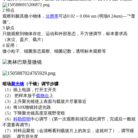
2 特点
观察到极其微小物体，
分辨率
可达
0.02 ~ 0.004 um (明场0.24um)—”*显
微“。
3 缺点
只能观察到物体存在、运动和外部形态，不方便调节，标本要求高
（灰尘、盖片、载片）
4 应用：
微小粒子、细菌形态观察、细菌记数，透明标本观察等
暗场
聚光镜
（干镜）调节步骤
（
1）插上电源，打开主开关
（
2） 把样本放于
载物台
上
（
3）上升聚光镜使上表面与载玻片尽量靠近
（
4）将10X物镜转进光路
（
5）下降聚光镜高度至视野变暗
（
6）
科勒照明
中心调节：(第一次观察前须完成此调节，完成后一般就
不需要再调节)
（
7）对样品聚焦（会清晰看到载玻片上的灰尘，这就对了），调节瞳
间距 ，调节屈光度