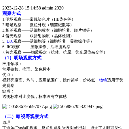
2023-12-28 15:14:58
admin
2920
观察方式
1.明场观察——常规染色片（HE染色等）
2.暗场观察——微粒外观（细菌记数等）
3.相差观察——活细胞标本（细胞培养、膜片钳等）
4.偏光观察——双折射物质（晶体检测）
5.
DIC
观察——活细胞等（细胞培养，显微操作等）
6. RC观察 ——显微操作、活细胞观察
7.荧光观察 ——物质鉴定（抗体、抗原、荧光原位杂交
等）
（
1
）明场观察方式
应用领域：
常规镜检、病理、染色标本
优点：
视野亮度高、均匀，应用范围广，操作简单，价格低，
物镜
适用于荧
光观察
缺点：
透明标本对比度低，标本没有立体感
（
二
）暗视野观察方式
原理
丁道尔
(Tyndall)现象，微粒对斜射光反射或衍射，增大了人眼可见性。