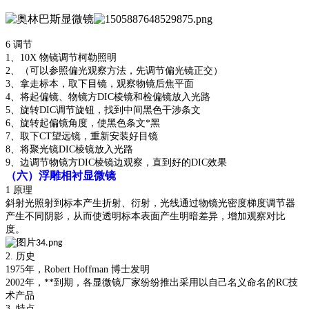
6 调节
1、10X 物镜调节柯勒照明
2、（可以参照偏光观察方法，先调节偏光镜正交）
3、拿走标本，取下目镜，观察物镜后焦平面
4、将起偏镜、物镜方DIC棱镜和检偏镜放入光路
5、旋转DIC调节旋钮，找到中间黑色干涉条文
6、旋转起偏镜角度，使黑色条文*黑
7、取下CT望远镜，重新安装好目镜
8、将聚光镜DIC棱镜放入光路
9、边调节物镜方DIC棱镜边观察，直到好的DIC效果
（六）浮雕相衬显微镜
1 原理
斜射光照射到标本产生折射、衍射，光线通过物镜光密度梯度调节器
产生不同阴影，从而使透明标本表面产生明暗差异，增加观察对比
度。
2. 历史
1975年，Robert Hoffman 博士发明
2002年，**到期，各显微镜厂家纷纷推出采用以自己名义命名的RC技
术产品
3. 特点