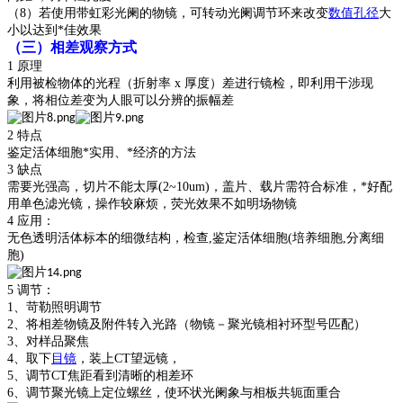
（
8）若使用带虹彩光阑的物镜，可转动光阑调节环来改变
数值孔径
大
小以达到*佳效果
（三）相差观察方式
1 原理
利用被检物体的光程（折射率
x 厚度）差进行镜检，即利用干涉现
象，将相位差变为人眼可以分辨的振幅差
2 特点
鉴定活体细胞*实用、*经济的方法
3 缺点
需要光强高，切片不能太厚
(2~10um)，盖片、载片需符合标准，*好配
用单色滤光镜，操作较麻烦，荧光效果不如明场物镜
4 应用：
无色透明活体标本的细微结构，检查
,鉴定活体细胞(培养细胞,分离细
胞)
5 调节：
1、苛勒照明调节
2、将相差物镜及附件转入光路（物镜－聚光镜相衬环型号匹配）
3、对样品聚焦
4、取下
目镜
，装上CT望远镜，
5、调节CT焦距看到清晰的相差环
6、调节聚光镜上定位螺丝，使环状光阑象与相板共轭面重合