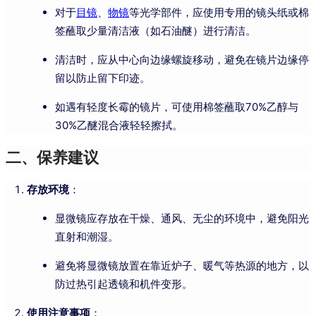
对于
目镜
、
物镜
等光学部件，应使用专用的镜头纸或棉
签蘸取少量清洁液（如石油醚）进行清洁。
清洁时，应从中心向边缘螺旋移动，避免在镜片边缘停
留以防止留下印迹。
如遇有轻度长霉的镜片，可使用棉签蘸取70%乙醇与
30%乙醚混合液轻轻擦拭。
二、保养建议
存放环境
：
显微镜应存放在干燥、通风、无尘的环境中，避免阳光
直射和潮湿。
避免将显微镜放置在靠近炉子、暖气等热源的地方，以
防过热引起透镜和机件变形。
使用注意事项
：