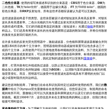
二色性分束器
-使用的缩写来描述和识别的分束器是：
CBS
用于色分束器，
DM
为
二向色镜，
TK
为“teiler坎特”，德国用于边缘分离器，
FT
为“FARB teiler”，德国的
彩色分离器，和
RKP
反射短传。所有这些术语都应该被认为是可以互换的。
这些滤波器始终是干扰类型。这些涂层被设计成对较短波长具有高反射率，对较长
波长具有高透射率。二色分光镜的方向与通过反射光荧光照明器进入立方体的激发
光路径成45度角。它们的功能是将选定的激发（较短波长）光通过
物镜
并照射到
样品上。它们还具有将更长波长的光传递到屏障过滤器的附加功能，并将任何散射
的激发光反射回灯箱的方向。
在许多当前的反射光荧光照明器中，激励滤波器，分色镜和屏障滤波器都被合并到
如图1和6所示的单个立方体中。照明器借助滑动器或旋转装置可以包含多达三个
或四个立方体，从而使用户可以方便地使用各种规格的荧光染料。为了优化某些荧
光染料的激发或发射波长，可以容易地附加替代激发器和屏障。标准的激励滤波器
和屏障滤波器是用户可拆卸的，因此定制的滤波器也可以安装到
显微镜
中。
通常，灯罩内装有红外线或热过滤器，以防止荧光过滤器受热劣化。某些照明器可
能会加入或接受红色抑制滤镜（指定为
BG38
），以消除与某些滤镜组合相关的视
场背景变红。而且，照明器可以接受中性密度滤光器和/或具有不透明的光快门以
减少或暂时阻挡光到达样品。
建议您咨询制造商，了解他们在命名和识别其特定过滤器时使用的程序。我们的
数
据表
中给出了Olympus荧光显微镜命名使用的样品，但您应该记住，制造商的命名
规则有所不同。显微镜公司可以为其激发器和屏障滤光片以及它们的分色镜提供透
射曲线。截至1998年7月，这些信息并未在主要制造商的网站上提供，但我们将在
链接可用时提供。
蓝色激励的立方体
- 为了理解立方体的功能，让我们以蓝色激励的常用立方体为