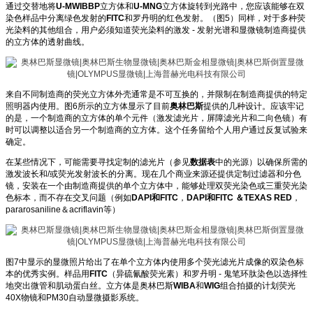
通过交替地将
U-MWIBBP
立方体和
U-MNG
立方体旋转到光路中，您应该能够在双
染色样品中分离绿色发射的
FITC
和罗丹明的红色发射。（图5）同样，对于多种荧
光染料的其他组合，用户必须知道荧光染料的激发 - 发射光谱和显微镜制造商提供
的立方体的透射曲线。
来自不同制造商的荧光立方体外壳通常是不可互换的，并限制在制造商提供的特定
照明器内使用。图6所示的立方体显示了目前
奥林巴斯
提供的几种设计。应该牢记
的是，一个制造商的立方体的单个元件（激发滤光片，屏障滤光片和二向色镜）有
时可以调整以适合另一个制造商的立方体。这个任务留给个人用户通过反复试验来
确定。
在某些情况下，可能需要寻找定制的滤光片（参见
数据表
中的光源）以确保所需的
激发波长和/或荧光发射波长的分离。现在几个商业来源还提供定制过滤器和分色
镜，安装在一个由制造商提供的单个立方体中，能够处理双荧光染色或三重荧光染
色标本，而不存在交叉问题（例如
DAPI和FITC
，
DAPI和FITC ＆TEXAS RED
，
pararosaniline＆acriflavin等）
图7中显示的显微照片给出了在单个立方体内使用多个荧光滤光片成像的双染色标
本的优秀实例。样品用
FITC
（异硫氰酸荧光素）和罗丹明 - 鬼笔环肽染色以选择性
地突出微管和肌动蛋白丝。立方体是奥林巴斯
WIBA
和
WIG
组合拍摄的计划荧光
40X物镜和PM30自动显微摄影系统。