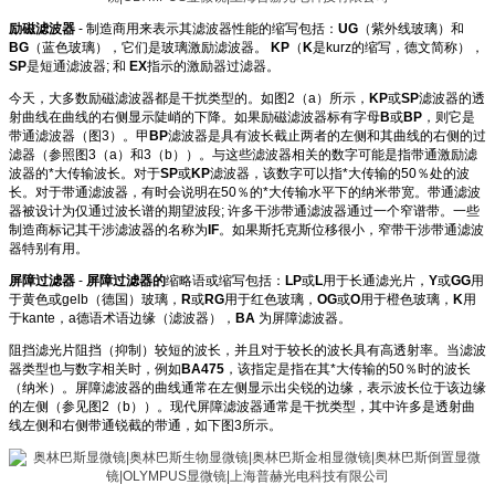
励磁滤波器
- 制造商用来表示其滤波器性能的缩写包括：
UG
（紫外线玻璃）和
BG
（蓝色玻璃），它们是玻璃激励滤波器。
KP
（
K
是kurz的缩写，德文简称），
SP
是短通滤波器; 和
EX
指示的激励器过滤器。
今天，大多数励磁滤波器都是干扰类型的。如图2（a）所示，
KP
或
SP
滤波器的透
射曲线在曲线的右侧显示陡峭的下降。如果励磁滤波器标有字母
B
或
BP
，则它是
带通滤波器（图3）。甲
BP
滤波器是具有波长截止两者的左侧和其曲线的右侧的过
滤器（参照图3（a）和3（b））。与这些滤波器相关的数字可能是指带通激励滤
波器的*大传输波长。对于
SP
或
KP
滤波器，该数字可以指*大传输的50％处的波
长。对于带通滤波器，有时会说明在50％的*大传输水平下的纳米带宽。带通滤波
器被设计为仅通过波长谱的期望波段; 许多干涉带通滤波器通过一个窄谱带。一些
制造商标记其干涉滤波器的名称为
IF
。如果斯托克斯位移很小，窄带干涉带通滤波
器特别有用。
屏障过滤器
-
屏障过滤器的
缩略语或缩写包括：
LP
或
L
用于长通滤光片，
Y
或
GG
用
于黄色或gelb（德国）玻璃，
R
或
RG
用于红色玻璃，
OG
或
O
用于橙色玻璃，
K
用
于kante，a德语术语边缘（滤波器），
BA
为屏障滤波器。
阻挡滤光片阻挡（抑制）较短的波长，并且对于较长的波长具有高透射率。当滤波
器类型也与数字相关时，例如
BA475
，该指定是指在其*大传输的50％时的波长
（纳米）。屏障滤波器的曲线通常在左侧显示出尖锐的边缘，表示波长位于该边缘
的左侧（参见图2（b））。现代屏障滤波器通常是干扰类型，其中许多是透射曲
线左侧和右侧带通锐截的带通，如下图3所示。