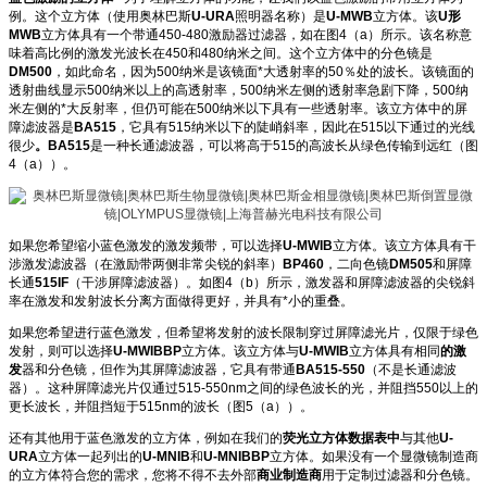
例。这个立方体（使用奥林巴斯
U-URA
照明器名称）是
U-MWB
立方体。该
U形
MWB
立方体具有一个带通450-480激励器过滤器，如在图4（a）所示。该名称意
味着高比例的激发光波长在450和480纳米之间。这个立方体中的分色镜是
DM500
，如此命名，因为500纳米是该镜面*大透射率的50％处的波长。该镜面的
透射曲线显示500纳米以上的高透射率，500纳米左侧的透射率急剧下降，500纳
米左侧的*大反射率，但仍可能在500纳米以下具有一些透射率。该立方体中的屏
障滤波器是
BA515
，它具有515纳米以下的陡峭斜率，因此在515以下通过的光线
很少
。BA515
是一种长通滤波器，可以将高于515的高波长从绿色传输到远红（图
4（a））。
如果您希望缩小蓝色激发的激发频带，可以选择
U-MWIB
立方体。该立方体具有干
涉激发滤波器（在激励带两侧非常尖锐的斜率）
BP460
，二向色镜
DM505
和屏障
长通
515IF
（干涉屏障滤波器）。如图4（b）所示，激发器和屏障滤波器的尖锐斜
率在激发和发射波长分离方面做得更好，并具有*小的重叠。
如果您希望进行蓝色激发，但希望将发射的波长限制穿过屏障滤光片，仅限于绿色
发射，则可以选择
U-MWIBBP
立方体。该立方体与
U-MWIB
立方体具有相同
的激
发
器和分色镜，但作为其屏障滤波器，它具有带通
BA515-550
（不是长通滤波
器）。这种屏障滤光片仅通过515-550nm之间的绿色波长的光，并阻挡550以上的
更长波长，并阻挡短于515nm的波长（图5（a））。
还有其他用于蓝色激发的立方体，例如在我们的
荧光立方体数据表中
与其他
U-
URA
立方体一起列出的
U-MNIB
和
U-MNIBBP
立方体。如果没有一个显微镜制造商
的立方体符合您的需求，您将不得不去外部
商业制造商
用于定制过滤器和分色镜。