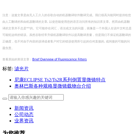
注意：这篇文章是由无人工介入的谷歌自动的机器翻译软件翻译完成。我们很高兴能同时提供给您
由人工翻译的和由机器翻译的文章, 以使您能使用您的语言访问所有的知识库文章。然而由机器翻
译的文章并不总是**的。它可能存在词汇，语法或文法的问题，就像是一个外国人在说中文时总是
可能犯这样的错误。虽然谷歌经常升级机器翻译软件以提高翻译质量，但是我们不保证机器翻译的
正确度，也不对由于内容的误译或者客户对它的错误使用所引起的任何直接的, 或间接的可能的问
题负责。
查看原始的英语文章：
Brief Overview of Fluorescence Filters
标签:
滤光片
尼康ECLIPSE Ts2/Ts2R系列倒置显微镜特点
奥林巴斯各种规格显微镜载物台介绍
新闻资讯
公司动态
业界资讯
为您推荐