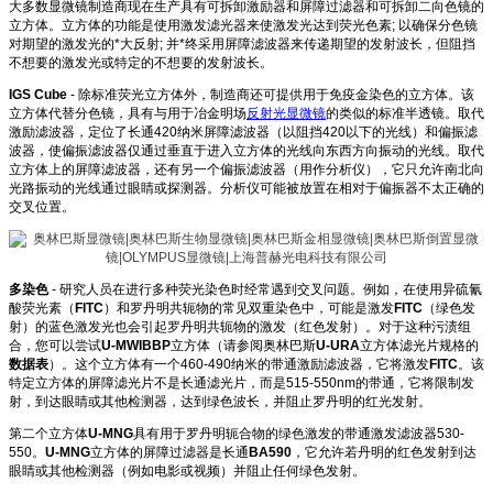
大多数显微镜制造商现在生产具有可拆卸激励器和屏障过滤器和可拆卸二向色镜的
立方体。立方体的功能是使用激发滤光器来使激发光达到荧光色素; 以确保分色镜
对期望的激发光的*大反射; 并*终采用屏障滤波器来传递期望的发射波长，但阻挡
不想要的激发光或特定的不想要的发射波长。
IGS Cube
- 除标准荧光立方体外，制造商还可提供用于免疫金染色的立方体。该
立方体代替分色镜，具有与用于冶金明场
反射光显微镜
的类似的标准半透镜。取代
激励滤波器，定位了长通420纳米屏障滤波器（以阻挡420以下的光线）和偏振滤
波器，使偏振滤波器仅通过垂直于进入立方体的光线向东西方向振动的光线。取代
立方体上的屏障滤波器，还有另一个偏振滤波器（用作分析仪），它只允许南北向
光路振动的光线通过眼睛或探测器。分析仪可能被放置在相对于偏振器不太正确的
交叉位置。
多染色
- 研究人员在进行多种荧光染色时经常遇到交叉问题。例如，在使用异硫氰
酸荧光素（
FITC
）和罗丹明共轭物的常见双重染色中，可能是激发
FITC
（绿色发
射）的蓝色激发光也会引起罗丹明共轭物的激发（红色发射）。对于这种污渍组
合，您可以尝试
U-MWIBBP
立方体（请参阅奥林巴斯
U-URA
立方体滤光片规格的
数据表
）。这个立方体有一个460-490纳米的带通激励滤波器，它将激发
FITC
。该
特定立方体的屏障滤光片不是长通滤光片，而是515-550nm的带通，它将限制发
射，到达眼睛或其他检测器，达到绿色波长，并阻止罗丹明的红光发射。
第二个立方体
U-MNG
具有用于罗丹明轭合物的绿色激发的带通激发滤波器530-
550。
U-MNG
立方体的屏障过滤器是长通
BA590
，它允许若丹明的红色发射到达
眼睛或其他检测器（例如电影或视频）并阻止任何绿色发射。